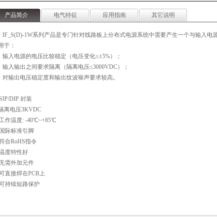
产品简介
电气特征
应用指南
其它说明
IF_S(D)-1W
系列产品是专门针对线路板上分布式电源系统中需要产生一个与输入电
用于：
）
输入电源的电压比较稳定（电压变化
≤±5%
）
；
）
输入输出之间要求隔离（隔离电压
≤
3000VDC
）；
）
对输出电压稳定度和输出纹波噪声要求较高。
SIP/DIP
封装
隔离电压
3KVDC
 工作温度:
-40℃~+85℃
 国际标准引脚
 符合
RoHS
指令
 温度特性好
 无需外加元件
 可直接焊在
PCB
上
 可持续短路保护